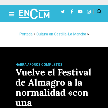
Presiona Intro para buscar o ESC para cerrar
Portada
»
Cultura en Castilla-La Mancha
»
HABRÁ AFOROS COMPLETOS
Vuelve el Festival
de Almagro a la
normalidad «con
una