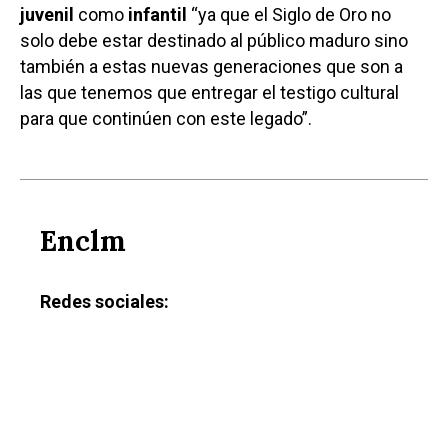
juvenil
como
infantil
“ya que el Siglo de Oro no
solo debe estar destinado al público maduro sino
también a estas nuevas generaciones que son a
las que tenemos que entregar el testigo cultural
para que continúen con este legado”.
Castilla-La Manch
Enclm
Toledo
Sanidad
Ciudad Real
Economía
Redes sociales:
Albacete
Educación
Cuenca
Cultura
Guadalajara
Deportes
Talavera