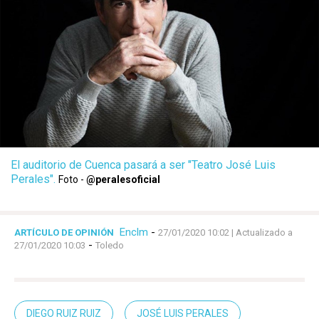
El auditorio de Cuenca pasará a ser "Teatro José Luis
Perales".
Foto -
@peralesoficial
Enclm
-
ARTÍCULO DE OPINIÓN
27/01/2020 10:02
| Actualizado a
-
27/01/2020 10:03
Toledo
DIEGO RUIZ RUIZ
JOSÉ LUIS PERALES