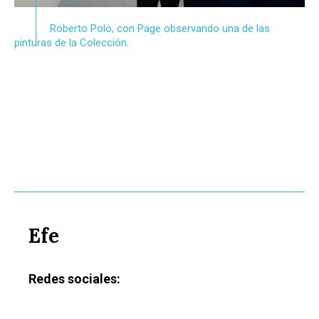
Castilla-La Manch
Roberto Polo, con Page observando una de las
pinturas de la Colección.
Toledo
Sanidad
Ciudad Real
Economía
Albacete
Educación
Cuenca
Cultura
Guadalajara
Deportes
Talavera
Sucesos
Medio Ambiente
Efe
Planeta Rural
Redes sociales:
Especiales
Política