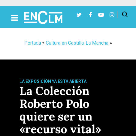
Presiona Intro para buscar o ESC para cerrar
Portada
»
Cultura en Castilla-La Mancha
»
LA EXPOSICIÓN YA ESTÁ ABIERTA
La Colección
Roberto Polo
quiere ser un
«recurso vital»