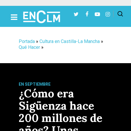
Presiona Intro para buscar o ESC para cerrar
Portada
»
Cultura en Castilla-La Mancha
»
Qué Hacer
»
EN SEPTIEMBRE
¿Cómo era
Sigüenza hace
200 millones de
años? Unas