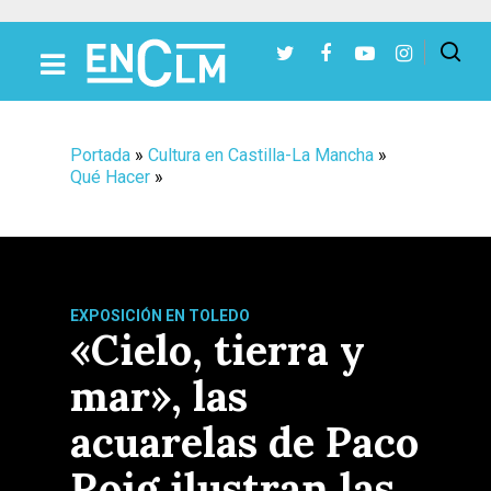
Presiona Intro para buscar o ESC para cerrar
Portada
»
Cultura en Castilla-La Mancha
»
Qué Hacer
»
EXPOSICIÓN EN TOLEDO
«Cielo, tierra y
mar», las
acuarelas de Paco
Roig ilustran las