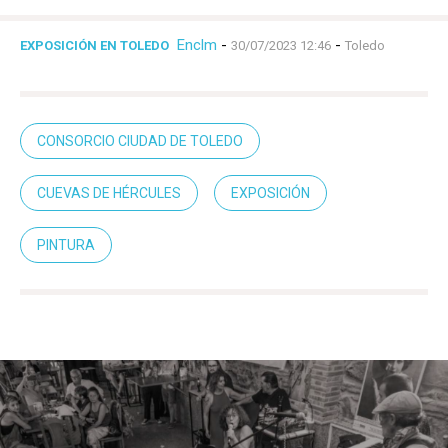
Guadalajara
Deportes
Talavera
Enclm
-
-
EXPOSICIÓN EN TOLEDO
30/07/2023 12:46
Toledo
Sucesos
Medio Ambiente
CONSORCIO CIUDAD DE TOLEDO
Planeta Rural
Especiales
CUEVAS DE HÉRCULES
EXPOSICIÓN
Política
PINTURA
Galerías