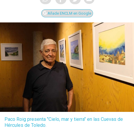
Añade ENCLM en Google
Castilla-La Manch
Toledo
Sanidad
Ciudad Real
Economía
Albacete
Paco Roig presenta "Cielo, mar y tierra" en las Cuevas de
Educación
Hércules de Toledo.
Cuenca
Cultura