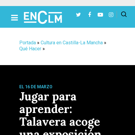
Presiona Intro para buscar o ESC para cerrar
Portada
»
Cultura en Castilla-La Mancha
»
Qué Hacer
»
EL 16 DE MARZO
Jugar para
aprender:
Talavera acoge
una exposición