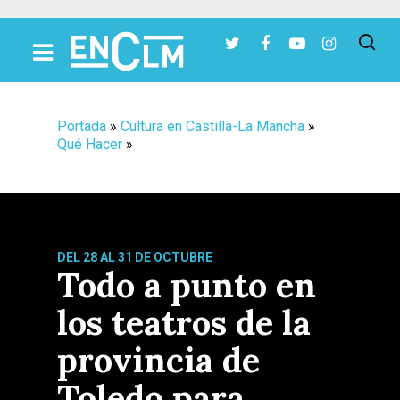
Presiona Intro para buscar o ESC para cerrar
Portada
»
Cultura en Castilla-La Mancha
»
Qué Hacer
»
DEL 28 AL 31 DE OCTUBRE
Todo a punto en
los teatros de la
provincia de
Toledo para