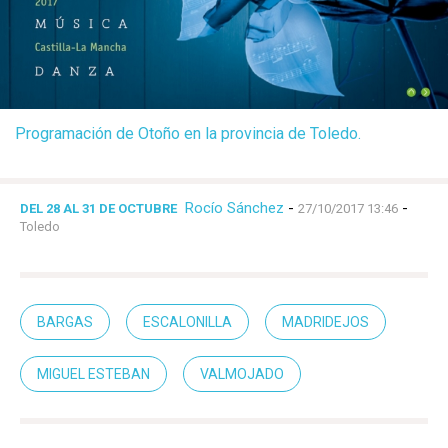
Programación de Otoño en la provincia de Toledo.
Rocío Sánchez
-
-
DEL 28 AL 31 DE OCTUBRE
27/10/2017 13:46
Toledo
BARGAS
ESCALONILLA
MADRIDEJOS
MIGUEL ESTEBAN
VALMOJADO