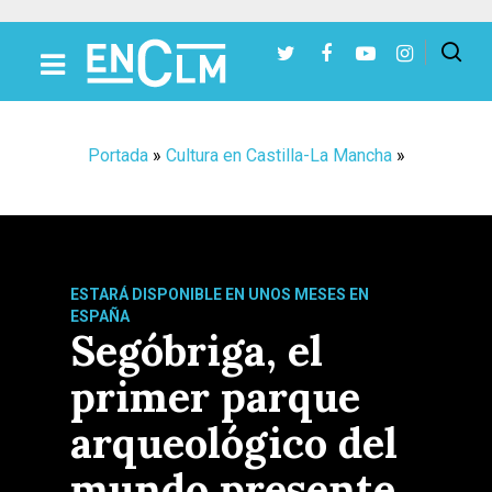
Presiona Intro para buscar o ESC para cerrar
Portada
»
Cultura en Castilla-La Mancha
»
ESTARÁ DISPONIBLE EN UNOS MESES EN
ESPAÑA
Segóbriga, el
primer parque
arqueológico del
mundo presente