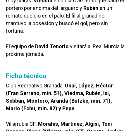
muy claras:
Viedma
en un lanzamiento que sacó el
portero por encima del larguero y
Rubén
en un
remate que dio en el palo. El filial granadino
mantuvo la posesión y buscó el gol, pero sin
fortuna.
El equipo de
David Tenorio
visitará al Real Murcia la
próxima jornada.
Ficha técnica
Club Recreativo Granada:
Unai, López, Héctor
(Fran Serrano, min. 51), Viedma, Rubén, Isi,
Sebban, Montoro, Aranda (Butzke, min. 71),
Mario (Echu, min. 82) y Pepe.
Villarrubia CF:
Morales, Martínez, Algisi, Toni