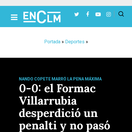
Presiona Intro para buscar o ESC para cerrar
Portada
»
Deportes
»
NANDO COPETE MARRÓ LA PENA MÁXIMA
0-0: el Formac
Villarrubia
desperdició un
penalti y no pasó