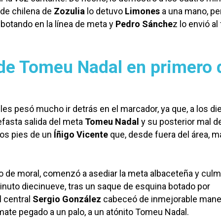
de chilena de
Zozulia
lo detuvo
Limones
a una mano, per
botando en la línea de meta y
Pedro Sánche
z lo envió al
de Tomeu Nadal en primero 
 les pesó mucho ir detrás en el marcador, ya que, a los di
efasta salida del meta
Tomeu Nadal
y su posterior mal d
 los pies de un
Íñigo Vicente
que, desde fuera del área, m
to de moral, comenzó a asediar la meta albaceteña y culm
nuto diecinueve, tras un saque de esquina botado por
 central
Sergio González
cabeceó de inmejorable mane
mate pegado a un palo, a un atónito Tomeu Nadal.