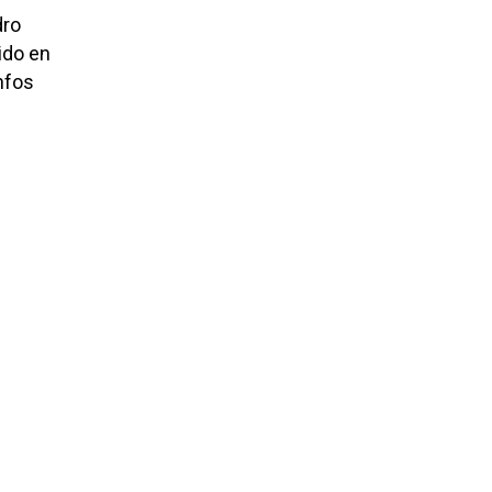
dro
tido en
nfos