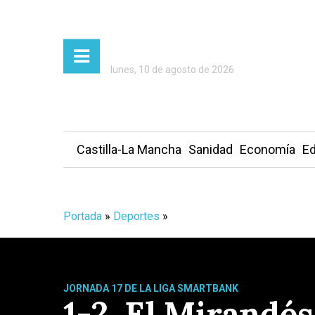
lunes, 10 de agosto de 2026
Castilla-La Mancha
Sanidad
Economía
Ed
Portada
»
Deportes
»
JORNADA 17 DE LA LIGA SMARTBANK
1-2. El Mirandé