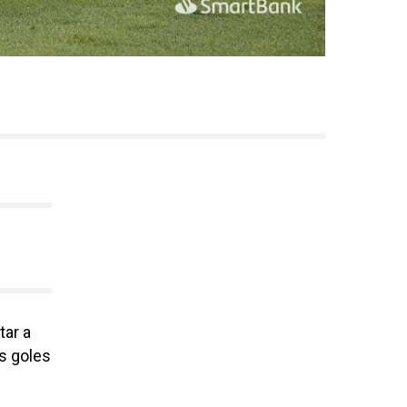
tar a
s goles