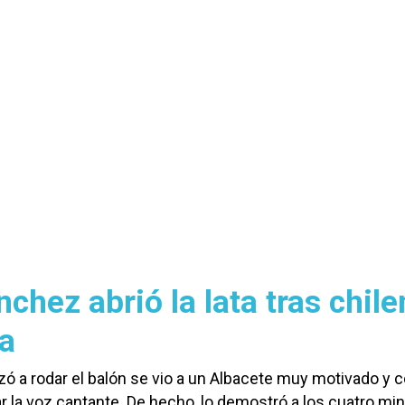
chez abrió la lata tras chile
ia
 a rodar el balón se vio a un Albacete muy motivado y 
ar la voz cantante. De hecho, lo demostró a los cuatro min