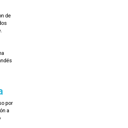
on de
ndos
.
na
randés
a
so por
rón a
o