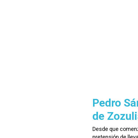
Pedro Sán
de Zozul
Desde que comenzó
pretensión de llev