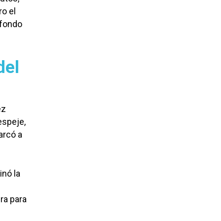
o el
 fondo
del
ez
espeje,
arcó a
inó la
ra para