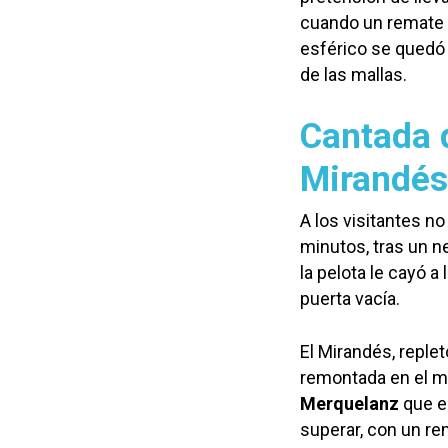
cuando un remate 
esférico se quedó 
de las mallas.
Cantada 
Mirandés
A los visitantes no
minutos, tras un n
la pelota le cayó a
puerta vacía.
El Mirandés, reple
remontada en el mi
Merquelanz
que el
superar, con un re