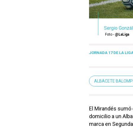
Sergio Gonzále
Foto -
@LaLiga
JORNADA 17 DE LA LI
ALBACETE BALOMP
El Mirandés sumó e
domicilio a un Alb
marca en Segunda 