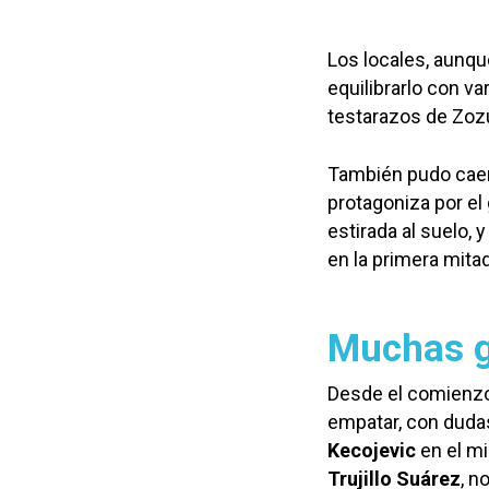
Los locales, aunqu
equilibrarlo con va
testarazos de Zozu
También pudo caer 
protagoniza por el
estirada al suelo, 
en la primera mitad
Muchas g
Desde el comienzo
empatar, con dudas 
Kecojevic
en el mi
Trujillo Suárez
, n