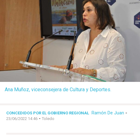
Ana Muñoz, viceconsejera de Cultura y Deportes.
Ramón De Juan
-
CONCEDIDOS POR EL GOBIERNO REGIONAL
-
23/06/2022 14:46
Toledo