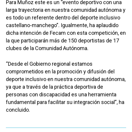
Economía
Para Muñoz este es un “evento deportivo con una
Albacete
larga trayectoria en nuestra comunidad autónoma y
Educación
Cuenca
es todo un referente dentro del deporte inclusivo
Cultura
castellano-manchego”. Igualmente, ha aplaudido
Guadalajara
dicha intención de Fecam con esta competición, en
Deportes
Talavera
la que participarán más de 150 deportistas de 17
Sucesos
clubes de la Comunidad Autónoma.
Medio Ambiente
“Desde el Gobierno regional estamos
Planeta Rural
comprometidos en la promoción y difusión del
deporte inclusivo en nuestra comunidad autónoma,
Especiales
ya que a través de la práctica deportiva de
Política
personas con discapacidad es una herramienta
fundamental para facilitar su integración social”, ha
Galerías
concluido.