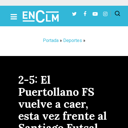
Presiona Intro para buscar o ESC para cerrar
Portada
»
Deportes
»
2-5: El
Puertollano FS
vuelve a caer,
esta vez frente al
Santiago Futsal