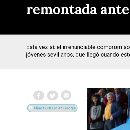
remontada ante e
Esta vez sí: el irrenunciable compromiso 
jóvenes sevillanos, que llegó cuando es
Añade ENCLM en Google
Presiona Intro para buscar o ESC para cerrar