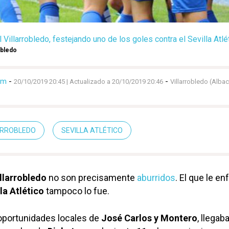
Villarrobledo, festejando uno de los goles contra el Sevilla Atlé
obledo
lm
-
-
20/10/2019 20:45
| Actualizado a 20/10/2019 20:46
Villarrobledo (Albac
ARROBLEDO
SEVILLA ATLÉTICO
llarrobledo
no son precisamente
aburridos
. El que le en
la Atlético
tampoco lo fue.
portunidades locales de
José Carlos y Montero
, llegaba