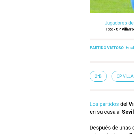
Jugadores del 
Foto -
CP Villarr
Enc
PARTIDO VISTOSO
2ªB
CP VILL
Los partidos
del
Vi
en su casa al
Sevil
Después de unas o