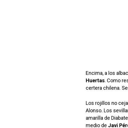
Encima, a los alba
Huertas
. Como res
certera chilena. S
Los rojillos no ce
Alonso. Los sevil
amarilla de Diabat
medio de
Javi Pér