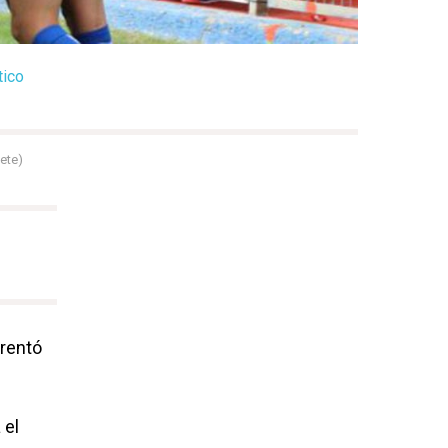
tico
ete)
frentó
 el