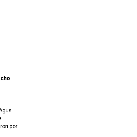
cho
e
 Agus
e
aron por