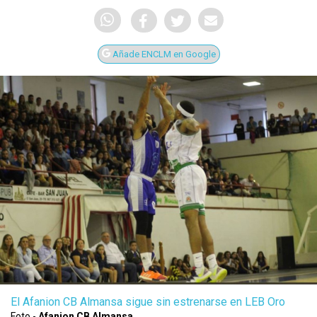
Añade ENCLM en Google
El Afanion CB Almansa sigue sin estrenarse en LEB Oro
Foto -
Afanion CB Almansa