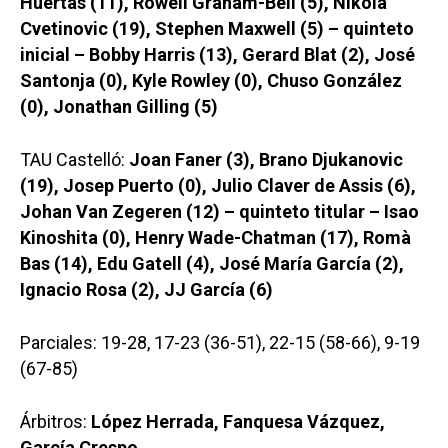
Huertas (11), Rowell Graham-Bell (5), Nikola
Cvetinovic (19), Stephen Maxwell (5) – quinteto
inicial – Bobby Harris (13), Gerard Blat (2), José
Santonja (0), Kyle Rowley (0), Chuso González
(0), Jonathan Gilling (5)
TAU Castelló:
Joan Faner (3), Brano Djukanovic
(19), Josep Puerto (0), Julio Claver de Assis (6),
Johan Van Zegeren (12) – quinteto titular – Isao
Kinoshita (0), Henry Wade-Chatman (17), Romà
Bas (14), Edu Gatell (4), José María García (2),
Ignacio Rosa (2), JJ García (6)
Parciales: 19-28, 17-23 (36-51), 22-15 (58-66), 9-19
(67-85)
Árbitros:
López Herrada, Fanquesa Vázquez,
García Crespo.