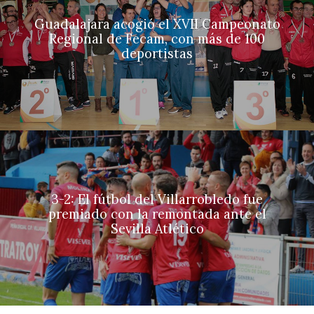
Guadalajara acogió el XVII Campeonato
Regional de Fecam, con más de 100
deportistas
3-2: El fútbol del Villarrobledo fue
premiado con la remontada ante el
Sevilla Atlético