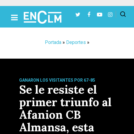
Presiona Intro para buscar o ESC para cerrar
Portada
»
Deportes
»
GANARON LOS VISITANTES POR 67-85
Se le resiste el
primer triunfo al
Afanion CB
Almansa, esta