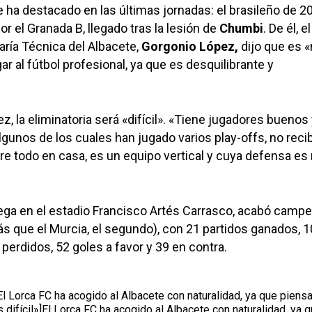
 ha destacado en las últimas jornadas: el brasileño de 2
r el Granada B, llegado tras la lesión de
Chumbi
. De él, el
taría Técnica del Albacete,
Gorgonio López,
dijo que es 
ar al fútbol profesional, ya que es desquilibrante y
, la eliminatoria será «difícil». «Tiene jugadores buenos
gunos de los cuales han jugado varios play-offs, no reci
e todo en casa, es un equipo vertical y cuya defensa es
uega en el estadio Francisco Artés Carrasco, acabó camp
s que el Murcia, el segundo), con 21 partidos ganados, 1
perdidos, 52 goles a favor y 39 en contra.
 Lorca FC ha acogido al Albacete con naturalidad, ya que piens
difícil»]El Lorca FC ha acogido al Albacete con naturalidad, ya 