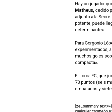
Hay un jugador que
Matheus,
cedido po
adjunto a la Secre
potente, puede lleg
determinante».
Para Gorgonio López
experimentados, al
muchos goles sobr
compacta».
El Lorca FC, que j
73 puntos (seis má
empatados y siete 
[ze_summary text=»El
cualquier campeón es 