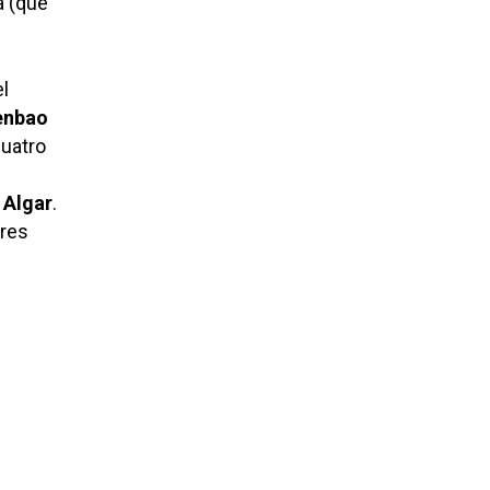
a (que
el
enbao
cuatro
 Algar
.
tres