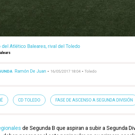
del Atlético Baleares, rival del Toledo
alears
Ramón De Juan
-
-
EGUNDA
16/05/2017 18:04
Toledo
IÉ
CD TOLEDO
FASE DE ASCENSO A SEGUNDA DIVISIÓN
egionales
de Segunda B que aspiran a subir a Segunda Div