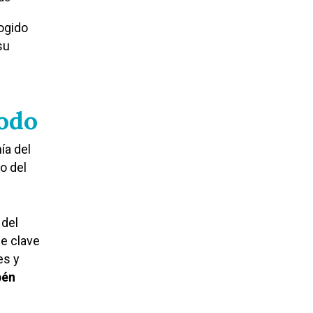
cogido
su
modo
ía del
o del
 del
ue clave
es y
bén