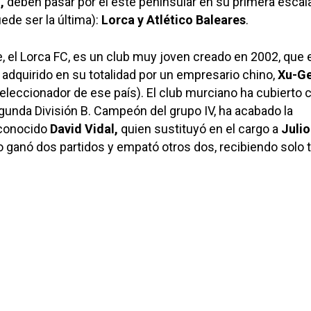
,
deben pasar por el este peninsular en su primera escal
ede ser la última):
Lorca y Atlético Baleares
.
te, el Lorca FC, es un club muy joven creado en 2002, que 
adquirido en su totalidad por un empresario chino,
Xu-G
seleccionador de ese país). El club murciano ha cubierto 
unda División B. Campeón del grupo IV, ha acabado la
 conocido
David Vidal,
quien sustituyó en el cargo a
Julio
po ganó dos partidos y empató otros dos, recibiendo solo 