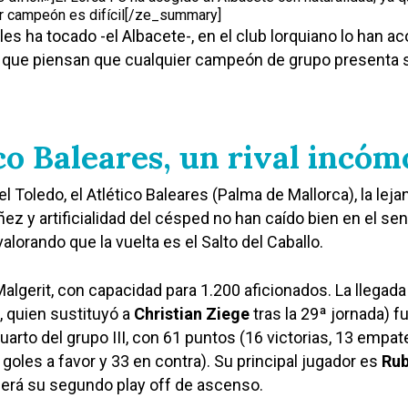
er campeón es difícil[/ze_summary]
les ha tocado -el Albacete-, en el club lorquiano lo han a
ya que piensan que cualquier campeón de grupo presenta 
ico Baleares, un rival incó
el Toledo, el Atlético Baleares (Palma de Mallorca), la lejan
ez y artificialidad del césped no han caído bien en el sen
alorando que la vuelta es el Salto del Caballo.
algerit, con capacidad para 1.200 aficionados. La llegada
, quien sustituyó a
Christian Ziege
tras la 29ª jornada) f
uarto del grupo III, con 61 puntos (16 victorias, 13 empat
goles a favor y 33 en contra). Su principal jugador es
Ru
será su segundo play off de ascenso.