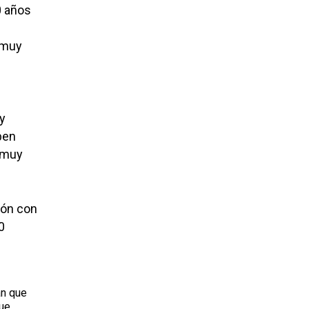
0 años
«muy
 y
ben
 muy
eón con
0
an que
que