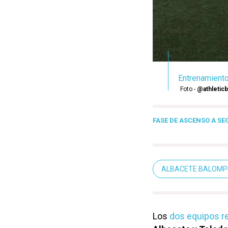
Entrenamiento 
Foto -
@athleticb
FASE DE ASCENSO A S
ALBACETE BALOMP
Los
dos equipos r