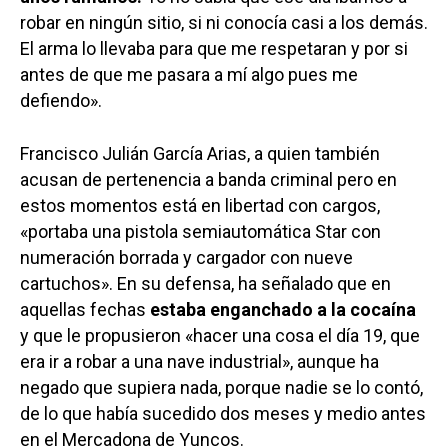
robar en ningún sitio, si ni conocía casi a los demás.
El arma lo llevaba para que me respetaran y por si
antes de que me pasara a mí algo pues me
defiendo».
Francisco Julián García Arias, a quien también
acusan de pertenencia a banda criminal pero en
estos momentos está en libertad con cargos,
«portaba una pistola semiautomática Star con
numeración borrada y cargador con nueve
cartuchos». En su defensa, ha señalado que en
aquellas fechas
estaba enganchado a la cocaína
y que le propusieron «hacer una cosa el día 19, que
Castilla-La Manch
era ir a robar a una nave industrial», aunque ha
negado que supiera nada, porque nadie se lo contó,
Toledo
Sanidad
de lo que había sucedido dos meses y medio antes
Ciudad Real
Economía
en el Mercadona de Yuncos.