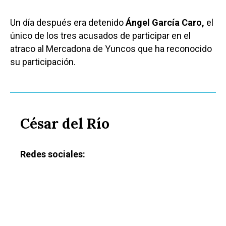
Albacete
Educación
Un día después era detenido
Ángel García Caro,
el
Cuenca
Cultura
único de los tres acusados de participar en el
Guadalajara
atraco al Mercadona de Yuncos que ha reconocido
Deportes
Talavera
su participación.
Sucesos
Medio Ambiente
Planeta Rural
César del Río
Especiales
Política
Redes sociales:
Galerías