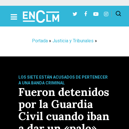
Presiona Intro para buscar o ESC para cerrar
Portada
»
Justicia y Tribunales
»
LOS SIETE ESTÁN ACUSADOS DE PERTENECER
A UNA BANDA CRIMINAL
Fueron detenidos
por la Guardia
Civil cuando iban
a dar un «palo»