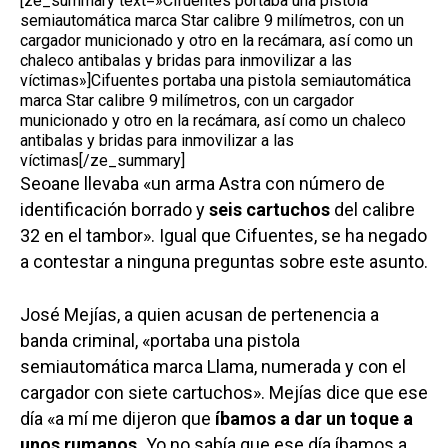
[ze_summary text=»Cifuentes portaba una pistola
semiautomática marca Star calibre 9 milímetros, con un
cargador municionado y otro en la recámara, así como un
chaleco antibalas y bridas para inmovilizar a las
víctimas»]Cifuentes portaba una pistola semiautomática
marca Star calibre 9 milímetros, con un cargador
municionado y otro en la recámara, así como un chaleco
antibalas y bridas para inmovilizar a las
víctimas[/ze_summary]
Seoane llevaba «un arma Astra con número de
identificación borrado y
seis cartuchos
del calibre
32 en el tambor». Igual que Cifuentes, se ha negado
a contestar a ninguna preguntas sobre este asunto.
José Mejías, a quien acusan de pertenencia a
banda criminal, «portaba una pistola
semiautomática marca Llama, numerada y con el
cargador con siete cartuchos». Mejías dice que ese
día «a mí me dijeron que
íbamos a dar un toque a
unos rumanos.
Yo no sabía que ese día íbamos a