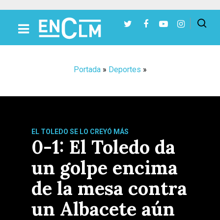
Presiona Intro para buscar o ESC para cerrar
Portada
»
Deportes
»
EL TOLEDO SE LO CREYÓ MÁS
0-1: El Toledo da
un golpe encima
de la mesa contra
un Albacete aún