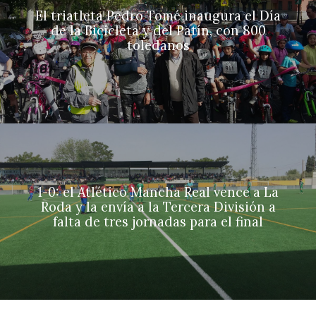
El triatleta Pedro Tomé inaugura el Día
de la Bicicleta y del Patín, con 800
toledanos
1-0: el Atlético Mancha Real vence a La
Roda y la envía a la Tercera División a
falta de tres jornadas para el final