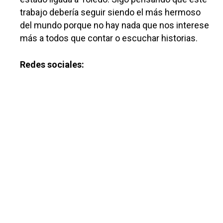
trabajo debería seguir siendo el más hermoso
del mundo porque no hay nada que nos interese
Castilla-La Manch
más a todos que contar o escuchar historias.
Toledo
Sanidad
Redes sociales:
Ciudad Real
Economía
Albacete
Educación
Cuenca
Cultura
Guadalajara
Deportes
Talavera
Sucesos
Medio Ambiente
Planeta Rural
Especiales