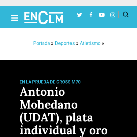
Presiona Intro para buscar o ESC para cerrar
Portada
»
Deportes
»
Atletismo
»
EN LA PRUEBA DE CROSS M70
Antonio
Mohedano
(UDAT), plata
individual y oro