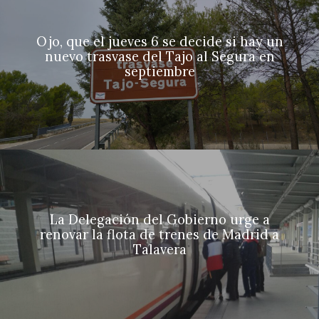
Ojo, que el jueves 6 se decide si hay un
nuevo trasvase del Tajo al Segura en
septiembre
La Delegación del Gobierno urge a
renovar la flota de trenes de Madrid a
Talavera