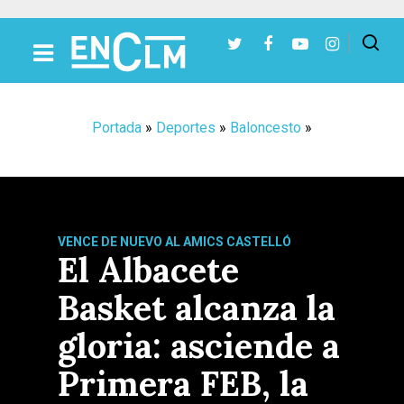
Presiona Intro para buscar o ESC para cerrar
Portada
»
Deportes
»
Baloncesto
»
VENCE DE NUEVO AL AMICS CASTELLÓ
El Albacete
Basket alcanza la
gloria: asciende a
Primera FEB, la