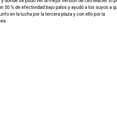
y donde se pudo ver la mejor versión de Leo Maciel. El p
un 50 % de efectividad bajo palos y ayudó a los suyos a q
nfo en la lucha por la tercera plaza y con ello por la
pea.