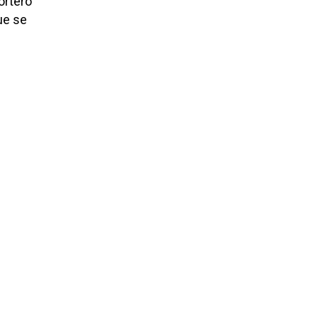
ortero
ue se