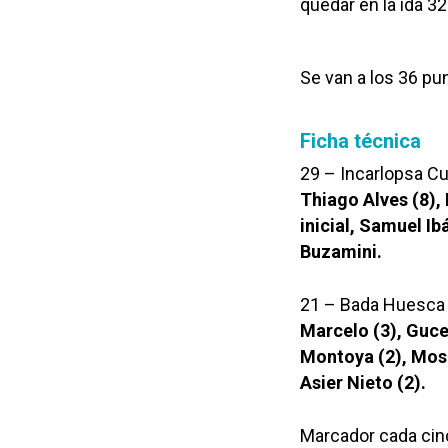
quedar en la ida 32
Se van a los 36 pu
Ficha técnica
29 – Incarlopsa C
Thiago Alves (8), 
inicial, Samuel Ib
Buzamini.
21 – Bada Huesca
Marcelo (3), Gucek
Montoya (2), Mosq
Asier Nieto (2).
Marcador cada cinc