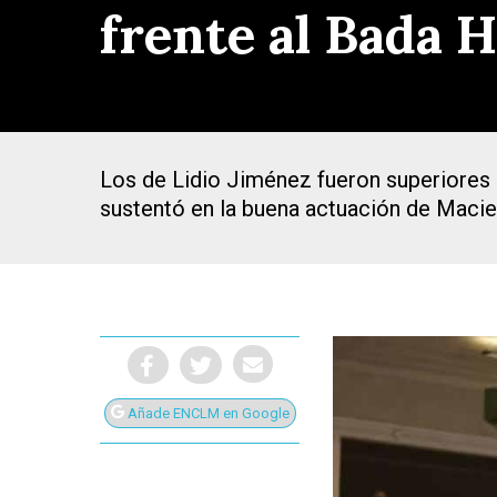
frente al Bada 
Los de Lidio Jiménez fueron superiores al
sustentó en la buena actuación de Macie
Añade ENCLM en Google
Presiona Intro para buscar o ESC para cerrar