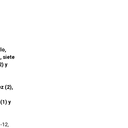
lo,
, siete
2) y
z (2),
(1) y
-12,