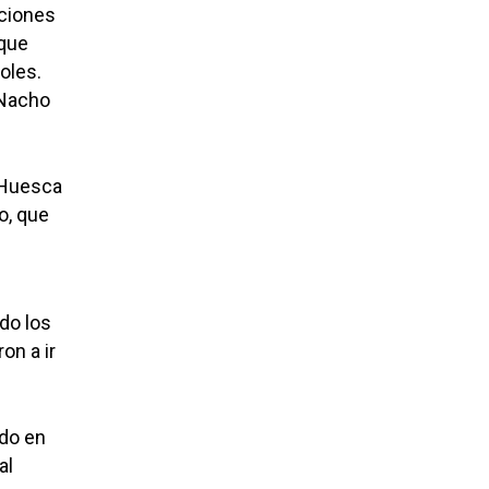
aciones
nque
oles.
 Nacho
 Huesca
o, que
do los
on a ir
ido en
al