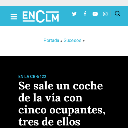
Presiona Intro para buscar o ESC para cerrar
Portada
»
Sucesos
»
EN LA CR-5122
Se sale un coche
de la vía con
cinco ocupantes,
tres de ellos