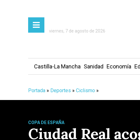
viernes, 7 de agosto de 2026
Castilla-La Mancha
Sanidad
Economía
Ed
Portada
»
Deportes
»
Ciclismo
»
COPA DE ESPAÑA
Ciudad Real aco