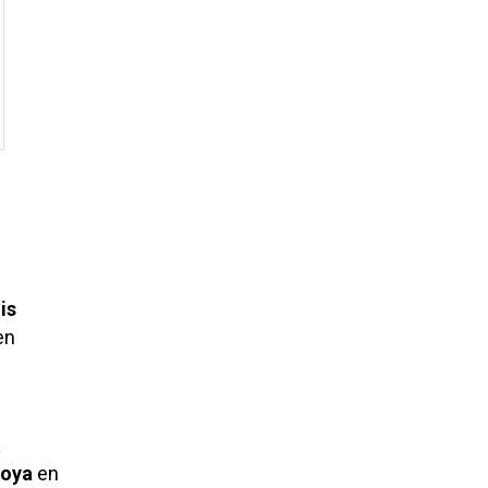
is
en
a
toya
en