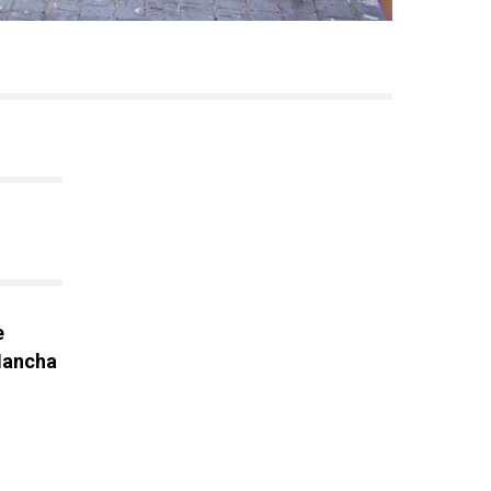
e
 Mancha