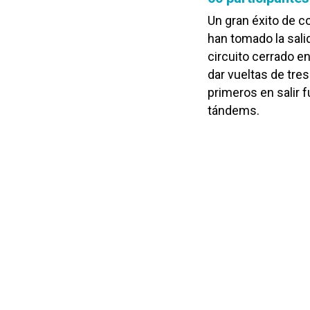
Un gran éxito de c
han tomado la sali
circuito cerrado e
dar vueltas de tre
primeros en salir f
tándems.