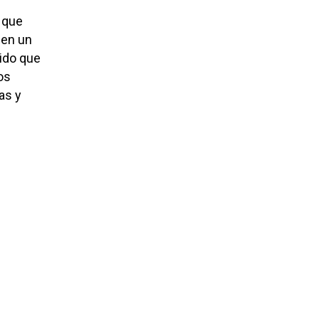
, que
 en un
nido que
os
as y