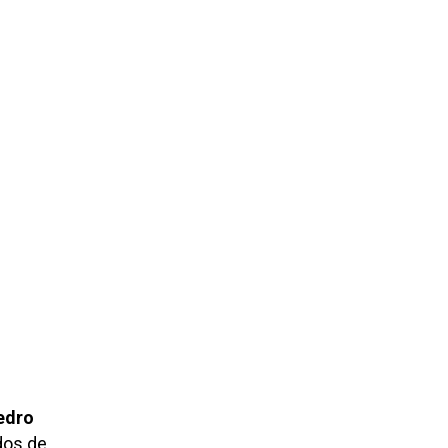
edro
dos de