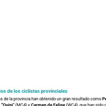
os de los ciclistas provinciales
s de la provincia han obtenido un gran resultado como
P
 “Quini
” (MC4) y
Carmen de Felipe
(WC4), que han sido 