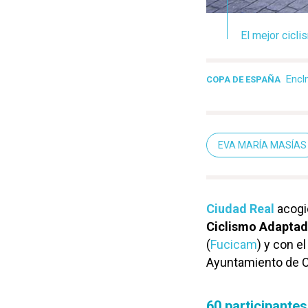
El mejor cicl
Encl
COPA DE ESPAÑA
EVA MARÍA MASÍAS
Ciudad Real
acogi
Ciclismo Adapta
(
Fucicam
) y con e
Ayuntamiento de C
60 participantes