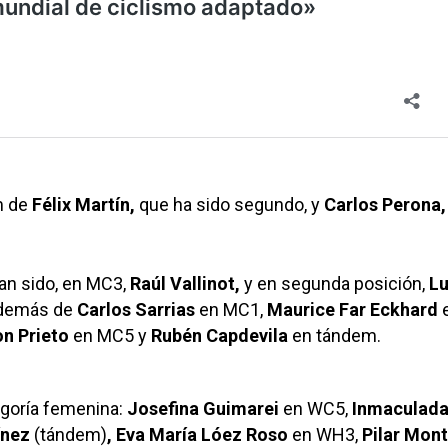
m de
Félix Martín,
que ha sido segundo, y
Carlos Perona,
an sido, en MC3,
Raúl Vallinot,
y en segunda posición,
Lu
además de
Carlos Sarrias
en MC1,
Maurice Far Eckhard
n Prieto
en MC5 y
Rubén Capdevila
en tándem.
egoría femenina:
Josefina Guimarei
en WC5,
Inmaculad
ínez
(tándem)
,
Eva María Lóez Roso
en WH3,
Pilar Mon