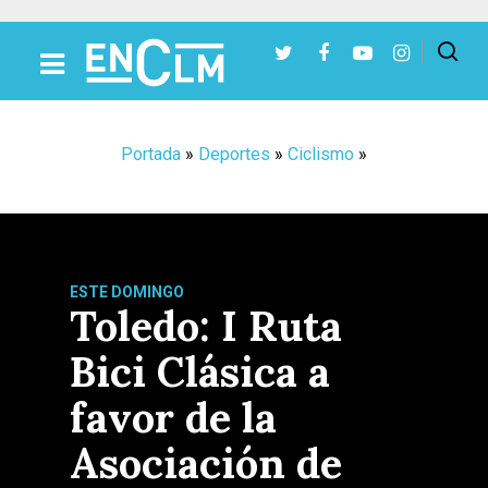
Presiona Intro para buscar o ESC para cerrar
Portada
»
Deportes
»
Ciclismo
»
ESTE DOMINGO
Toledo: I Ruta
Bici Clásica a
favor de la
Asociación de