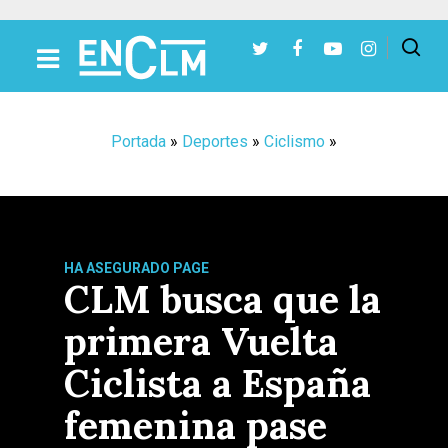
Presiona Intro para buscar o ESC para cerrar
Portada
»
Deportes
»
Ciclismo
»
HA ASEGURADO PAGE
CLM busca que la
primera Vuelta
Ciclista a España
femenina pase