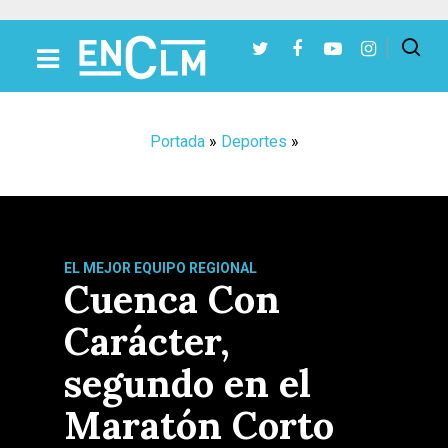
Presiona Intro para buscar o ESC para cerrar
Portada
»
Deportes
»
EL MEJOR EQUIPO REGIONAL
Cuenca Con
Carácter,
segundo en el
Maratón Corto