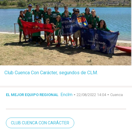
Club Cuenca Con Carácter, segundos de CLM.
Enclm
-
-
EL MEJOR EQUIPO REGIONAL
22/08/2022 14:04
Cuenca
CLUB CUENCA CON CARÁCTER