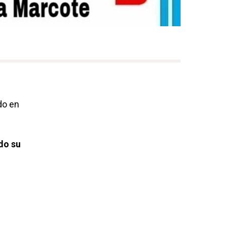
do en
do su