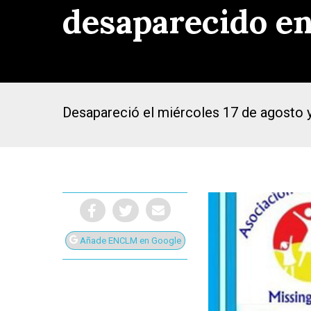
desaparecido en
Desapareció el miércoles 17 de agosto y
Añade ENCLM en Google
Presiona Intro para buscar o ESC para cerrar