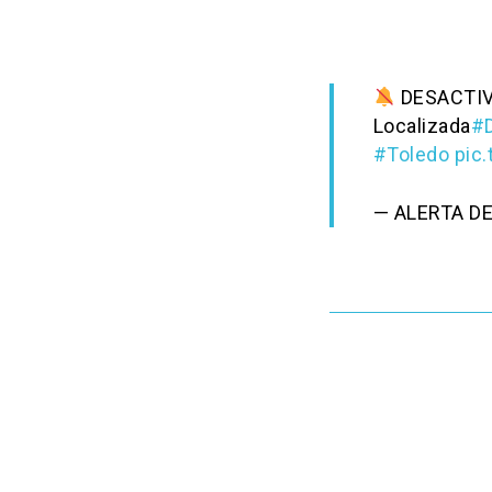
DESACTI
Localizada
#
#Toledo
pic
— ALERTA D