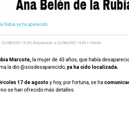
la Rubia ya ha aparecido.
-
-
22/08/2022 13:59
| Actualizado a 22/08/2022 14:00
Toledo
ubia Marcote,
la mujer de 43 años, que había desapareci
rma la dio @sosdesaparecido,
ya ha sido localizada.
rcoles 17 de agosto
y hoy, por fortuna, se ha
comunica
no se han ofrecido más detalles.