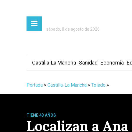
sábado, 8 de agosto de 2026
Castilla-La Mancha
Sanidad
Economía
Ed
Portada
»
Castilla-La Mancha
»
Toledo
»
TIENE 43 AÑOS
Localizan a Ana 