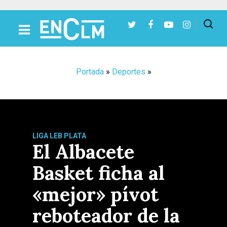
Presiona Intro para buscar o ESC para cerrar
Portada
»
Deportes
»
LIGA LEB PLATA
El Albacete
Basket ficha al
«mejor» pívot
reboteador de la