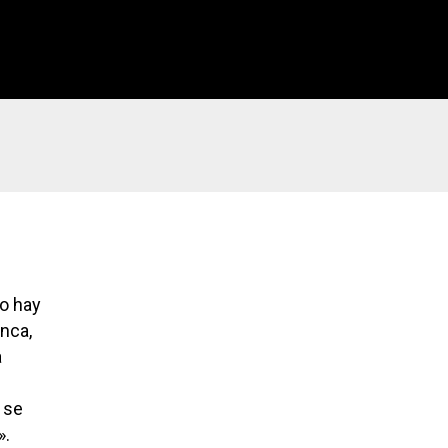
no hay
nca,
a
 se
».