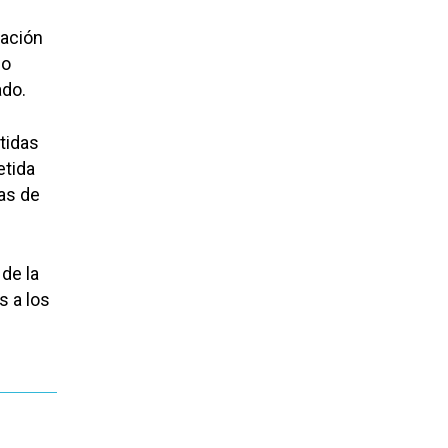
uación
no
ado.
tidas
etida
as de
de la
s a los