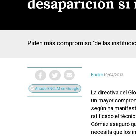
desaparición si
Piden más compromiso "de las institucio
Enclm
19/04/2013
Añade ENCLM en Google
La directiva del Gl
un mayor compromi
según ha manifesta
Presiona Intro para buscar o ESC para cerrar
ratificado el técni
Gómez aseguró que 
necesita que los i