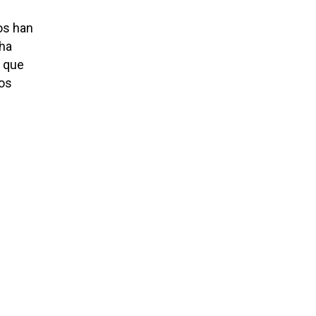
os han
 ha
, que
dos