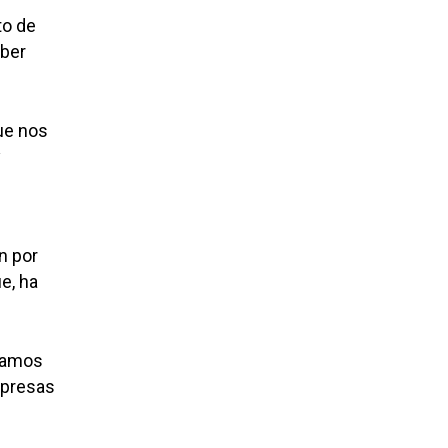
to de
aber
ue nos
y
n por
e, ha
tamos
mpresas