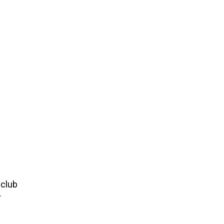
 club
r