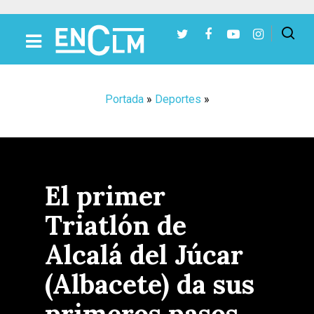
Presiona Intro para buscar o ESC para cerrar
Portada
»
Deportes
»
El primer
Triatlón de
Alcalá del Júcar
(Albacete) da sus
primeros pasos