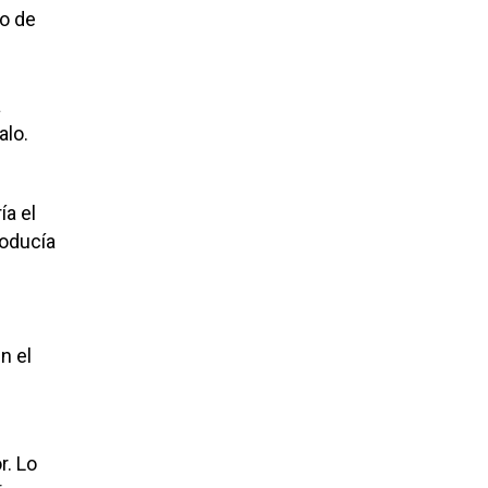
to de
a
alo.
ía el
roducía
n el
r. Lo