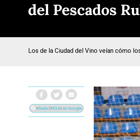
del Pescados R
Los de la Ciudad del Vino veían cómo lo
Añade ENCLM en Google
Presiona Intro para buscar o ESC para cerrar