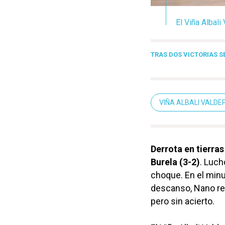
El Viña Albal
TRAS DOS VICTORIAS 
VIÑA ALBALI VALD
Derrota en tierra
Burela (3-2)
. Luch
choque. En el minut
descanso, Nano rec
pero sin acierto.