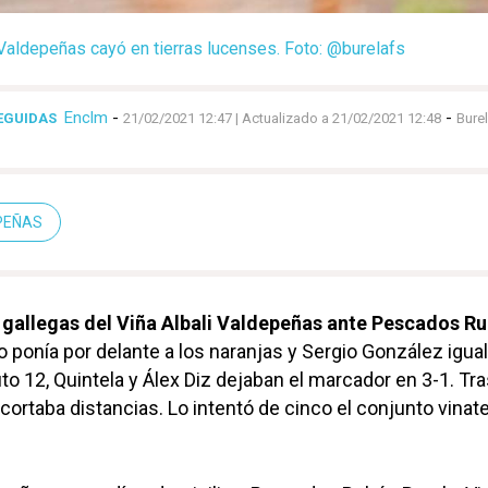
i Valdepeñas cayó en tierras lucenses. Foto: @burelafs
Enclm
-
-
SEGUIDAS
21/02/2021 12:47
| Actualizado a 21/02/2021 12:48
Bure
EPEÑAS
s gallegas del Viña Albali Valdepeñas ante Pescados R
o ponía por delante a los naranjas y Sergio González igual
o 12, Quintela y Álex Diz dejaban el marcador en 3-1. Tra
ortaba distancias. Lo intentó de cinco el conjunto vinate