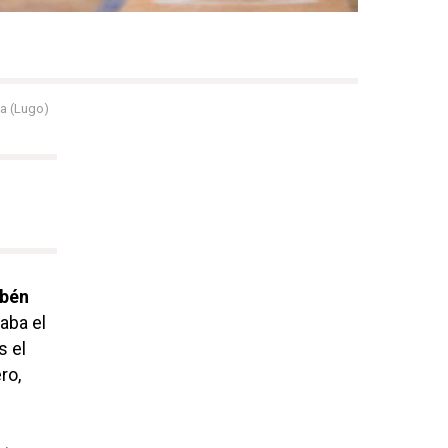
la (Lugo)
ubén
aba el
s el
ro,