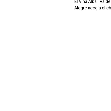
El Viña Albali Val
Alegre acogía el c