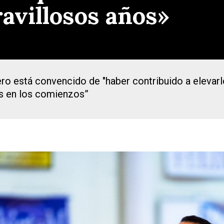
avillosos años»
tero está convencido de "haber contribuido a elevar
es en los comienzos”