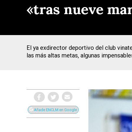
«tras nueve mar
El ya exdirector deportivo del club vina
las más altas metas, algunas impensabl
Añade ENCLM en Google
Presiona Intro para buscar o ESC para cerrar