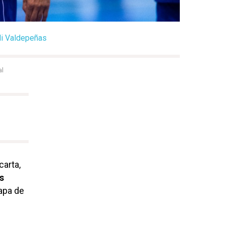
ali Valdepeñas
al
carta,
s
tapa de