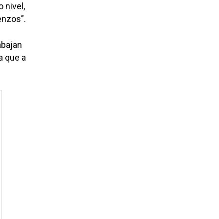
 nivel,
enzos”.
abajan
a que a