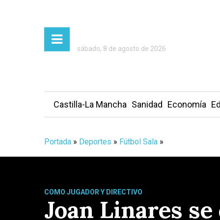
sábado, 8 de agosto de 2026
Castilla-La Mancha
Sanidad
Economía
Ed
Portada
»
Deportes
»
Fútbol Sala
»
COMO JUGADOR Y DIRECTIVO
Joan Linares se