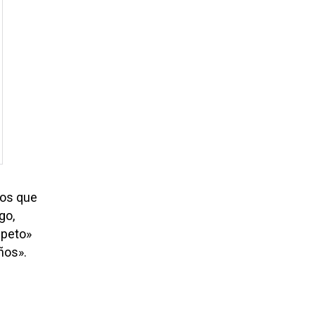
los que
go,
speto»
ños».