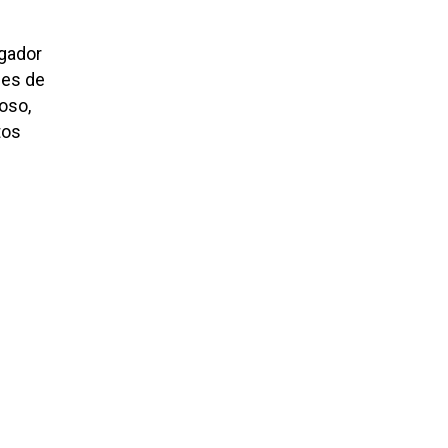
ugador
 es de
oso,
tos