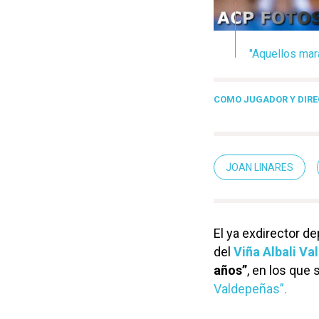
"Aquellos mar
COMO JUGADOR Y DIR
JOAN LINARES
El ya exdirector d
del
Viña Albali Va
años”
, en los que 
Valdepeñas”.