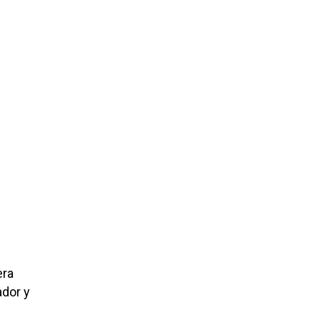
era
ador y