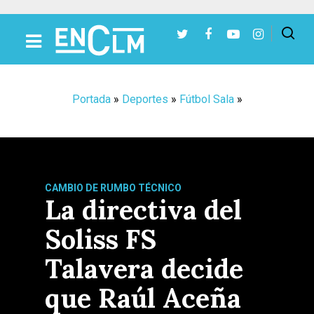
Presiona Intro para buscar o ESC para cerrar
Portada
»
Deportes
»
Fútbol Sala
»
CAMBIO DE RUMBO TÉCNICO
La directiva del
Soliss FS
Talavera decide
que Raúl Aceña