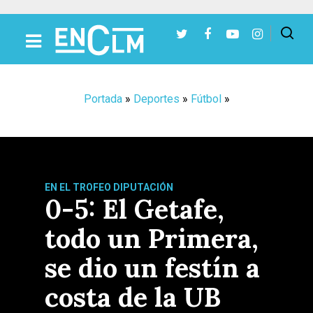
Presiona Intro para buscar o ESC para cerrar
Portada
»
Deportes
»
Fútbol
»
EN EL TROFEO DIPUTACIÓN
0-5: El Getafe,
todo un Primera,
se dio un festín a
costa de la UB