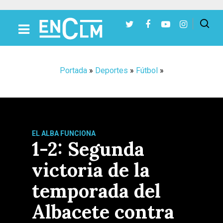
Presiona Intro para buscar o ESC para cerrar
Portada
»
Deportes
»
Fútbol
»
EL ALBA FUNCIONA
1-2: Segunda
victoria de la
temporada del
Albacete contra