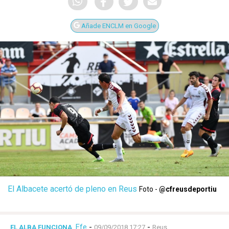
Añade ENCLM en Google
El Albacete acertó de pleno en Reus
Foto -
@cfreusdeportiu
Efe
-
-
EL ALBA FUNCIONA
09/09/2018 17:27
Reus