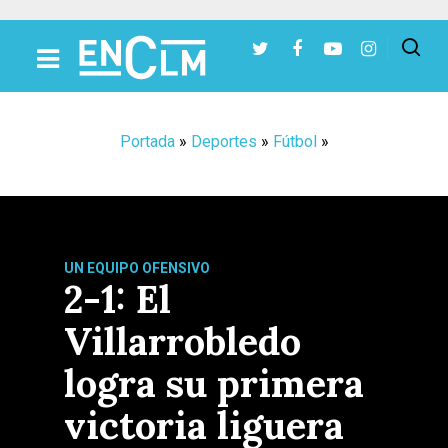
Presiona Intro para buscar o ESC para cerrar
Portada
»
Deportes
»
Fútbol
»
UN EQUIPO OFENSIVO
2-1: El
Villarrobledo
logra su primera
victoria liguera