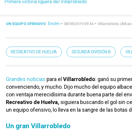
Primera victoria liguera del Villarrobledo
Enclm
-
-
UN EQUIPO OFENSIVO
08/09/2019 09:44
Villarrobledo (Albac
RECREATIVO DE HUELVA
SEGUNDA DIVISIÓN B
VI
Grandes noticias
para el
Villarrobledo
: ganó su prime
convenciendo, y mucho. Dijo mucho del equipo albac
con ventaja merecidísima durante buena parte del envi
Recreativo de Huelva,
siguiera buscando el gol sin ce
un equipo ofensivo, lo lleva en la sangre de las botas
Un gran Villarrobledo