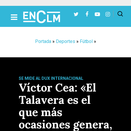
Presiona Intro para buscar o ESC para cerrar
Portada
»
Deportes
»
Fútbol
»
SE MIDE AL DUX INTERNACIONAL
Víctor Cea: «El
Talavera es el
que más
ocasiones genera,