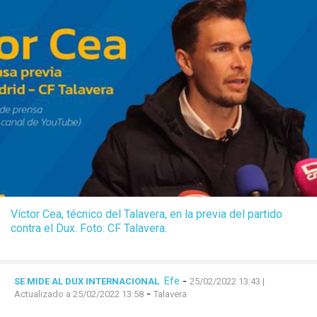
Víctor Cea, técnico del Talavera, en la previa del partido
contra el Dux. Foto: CF Talavera.
Efe
-
SE MIDE AL DUX INTERNACIONAL
25/02/2022 13:43
|
-
Actualizado a 25/02/2022 13:58
Talavera