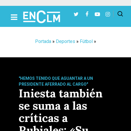
Presiona Intro para buscar o ESC para cerrar
Portada
»
Deportes
»
Fútbol
»
"HEMOS TENIDO QUE AGUANTAR A UN
PRESIDENTE AFERRADO AL CARGO"
Iniesta también
se suma a las
críticas a
Rubiales: «Su