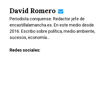
David Romero
Periodista conquense. Redactor jefe de
encastillalamancha.es. En este medio desde
2016. Escribo sobre política, medio ambiente,
sucesos, economía…
Redes sociales:
Castilla-La Manch
Toledo
Sanidad
Ciudad Real
Economía
Albacete
Educación
Cuenca