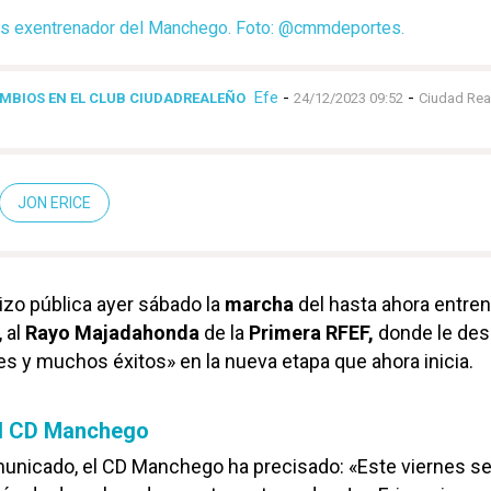
es exentrenador del Manchego. Foto: @cmmdeportes.
Efe
-
-
MBIOS EN EL CLUB CIUDADREALEÑO
24/12/2023 09:52
Ciudad Rea
JON ERICE
izo pública ayer sábado la
marcha
del hasta ahora entre
, al
Rayo Majadahonda
de la
Primera RFEF,
donde le des
es y muchos éxitos» en la nueva etapa que ahora inicia.
el CD Manchego
municado, el CD Manchego ha precisado: «Este viernes se