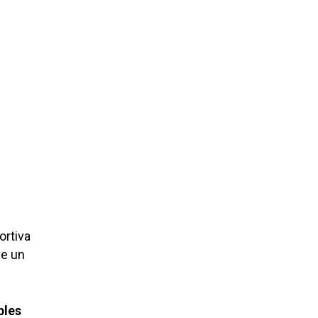
ortiva
ve un
bles