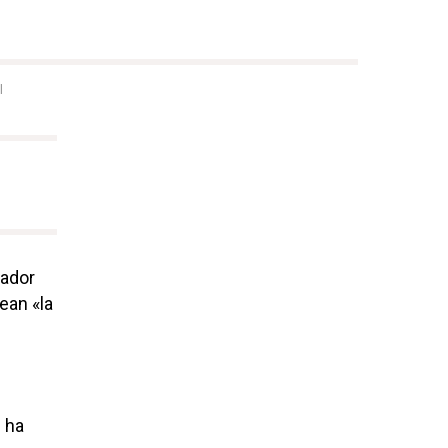
l
nador
ean «la
 ha