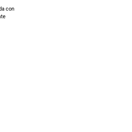
ida con
nte