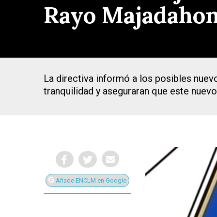
Rayo Majadaho
La directiva informó a los posibles nuev
tranquilidad y aseguraran que este nuev
Añade ENCLM en Google
Presiona Intro para buscar o ESC para cerrar