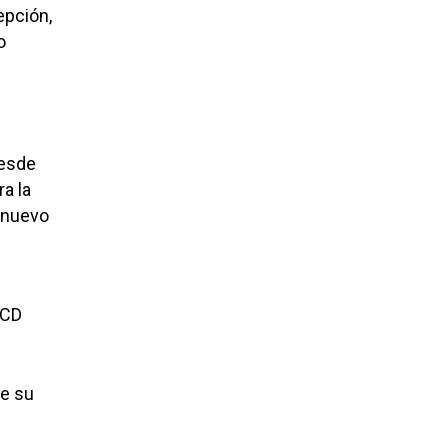
epción,
o
desde
a la
l nuevo
 CD
de su