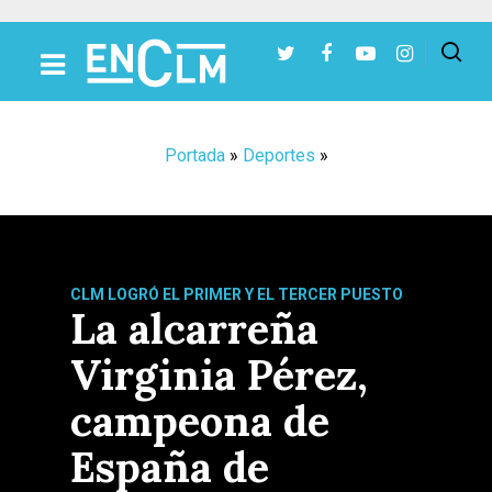
Presiona Intro para buscar o ESC para cerrar
Portada
»
Deportes
»
CLM LOGRÓ EL PRIMER Y EL TERCER PUESTO
La alcarreña
Virginia Pérez,
campeona de
España de