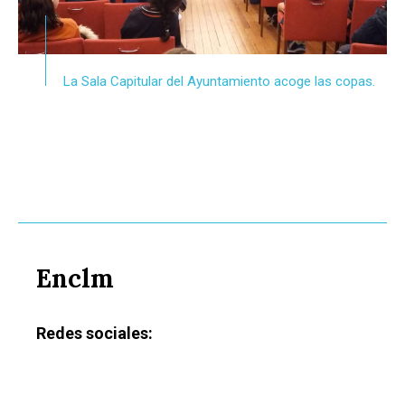
La Sala Capitular del Ayuntamiento acoge las copas.
Enclm
Castilla-La Manch
Toledo
Sanidad
Redes sociales:
Ciudad Real
Economía
Albacete
Educación