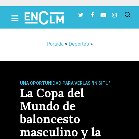
Presiona Intro para buscar o ESC para cerrar
Portada
»
Deportes
»
UNA OPORTUNIDAD PARA VERLAS "IN SITU"
La Copa del
Mundo de
baloncesto
masculino y la