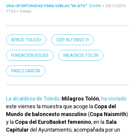
Enclm
-
UNA OPORTUNIDAD PARA VERLAS "IN SITU"
29/11/2019
-
17:24
Toledo
APACE TOLEDO
CEIP ALFONSO VI
FUNDACIÓN SOLISS
MILAGROS TOLÓN
PABLO GARCÍA
La alcaldesa de Toledo,
Milagros Tolón
,
ha visitado
este viernes la muestra que acoge la
Copa del
Mundo de baloncesto masculino
(
Copa Naismith
)
y la
Copa del EuroBasket femenino
, en la
Sala
Capitular
del Ayuntamiento, acompañada por un