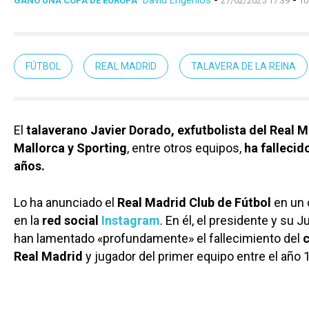
David Engenios
-
-
GANÓ UNA COPA DE EUROPA
27/02/2025 17:39
To
FÚTBOL
REAL MADRID
TALAVERA DE LA REINA
El
talaverano Javier Dorado, exfutbolista del Real M
Mallorca y Sporting
, entre otros equipos,
ha fallecid
años.
Lo ha anunciado el
Real Madrid Club de Fútbol
en un
en la
red social
Instagram
. En él, el presidente y su J
han lamentado «profundamente» el fallecimiento del
c
Real Madrid
y jugador del primer equipo entre el año 