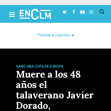
Presiona Intro para buscar o ESC para cerrar
Portada
»
Deportes
»
GANÓ UNA COPA DE EUROPA
Muere a los 48
años el
talaverano Javier
Dorado,