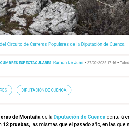
del Circuito de Carreras Populares de la Diputación de Cuenca.
Ramón De Juan
-
-
 CUMBRES ESPECTACULARES
27/02/2025 17:46
Tole
RES
DIPUTACIÓN DE CUENCA
reras de Montaña
de la
Diputación de Cuenca
contará e
on
12 pruebas,
las mismas que el pasado año, en las que 