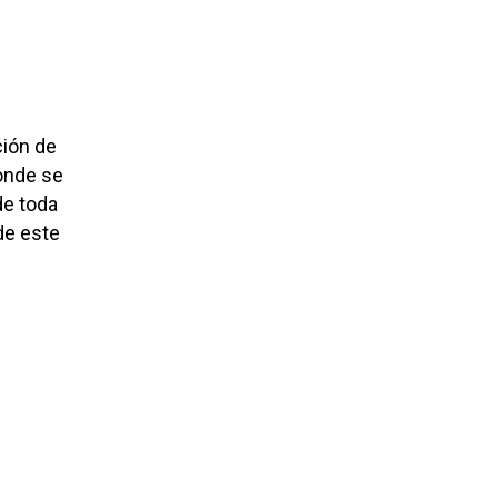
ción de
onde se
de toda
 de este