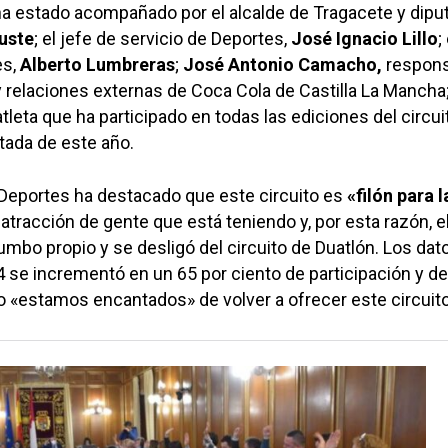
ha estado acompañado por el alcalde de Tragacete y dipu
uste
; el jefe de servicio de Deportes,
José Ignacio Lillo
;
es,
Alberto Lumbreras
;
José Antonio Camacho,
respons
relaciones externas de Coca Cola de Castilla La Mancha;
 atleta que ha participado en todas las ediciones del circui
rtada de este año.
 Deportes ha destacado que este circuito es
«filón para l
 atracción de gente que está teniendo y, por esta razón, e
umbo propio y se desligó del circuito de Duatlón. Los dat
4 se incrementó en un 65 por ciento de participación y d
 «estamos encantados» de volver a ofrecer este circuito