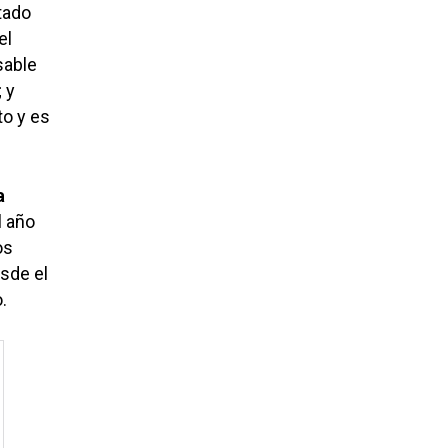
tado
 el
able
 y
to y es
a
l año
os
esde el
.