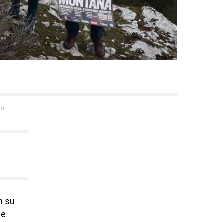
do
n su
se