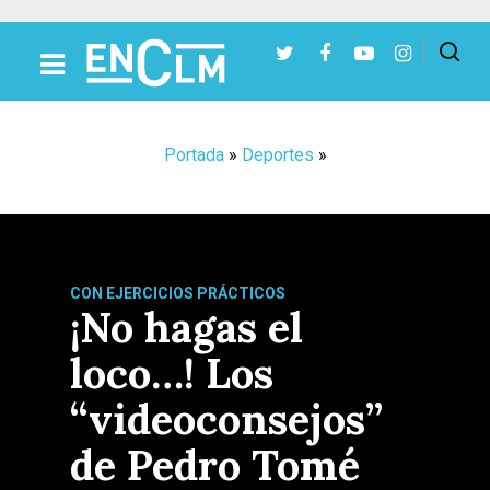
Presiona Intro para buscar o ESC para cerrar
Portada
»
Deportes
»
CON EJERCICIOS PRÁCTICOS
¡No hagas el
loco…! Los
“videoconsejos”
de Pedro Tomé