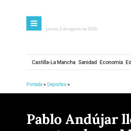
jueves, 6 de agosto de 2026
Castilla-La Mancha
Sanidad
Economía
Ed
Portada
»
Deportes
»
Pablo Andújar l