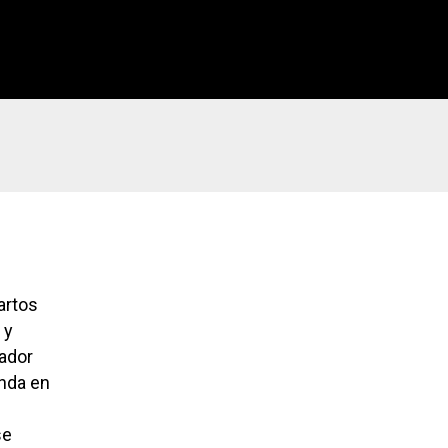
artos
 y
nador
onda en
se