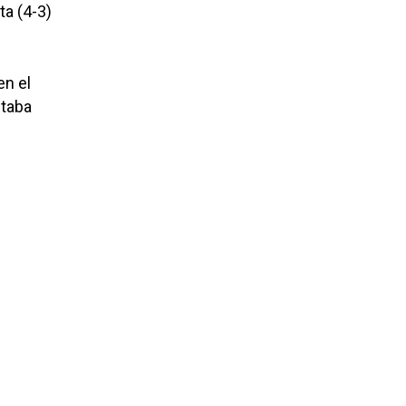
ta (4-3)
en el
staba