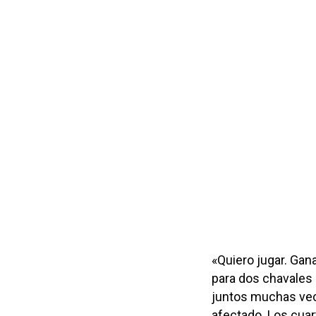
«Quiero jugar. Gana
para dos chavales
juntos muchas vec
afectado. Los cuar