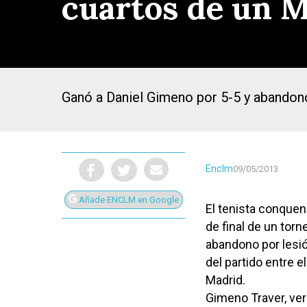
cuartos de un 
Ganó a Daniel Gimeno por 5-5 y abandon
Enclm
09/05/2013
Añade ENCLM en Google
El tenista conquen
de final de un tor
abandono por lesión
Presiona Intro para buscar o ESC para cerrar
del partido entre e
Madrid.
Gimeno Traver, ver