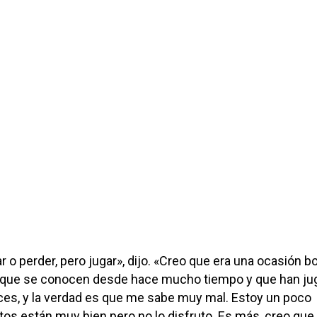
r o perder, pero jugar», dijo. «Creo que era una ocasión b
 que se conocen desde hace mucho tiempo y que han ju
es, y la verdad es que me sabe muy mal. Estoy un poco
tos están muy bien pero no lo disfruto. Es más, creo que 