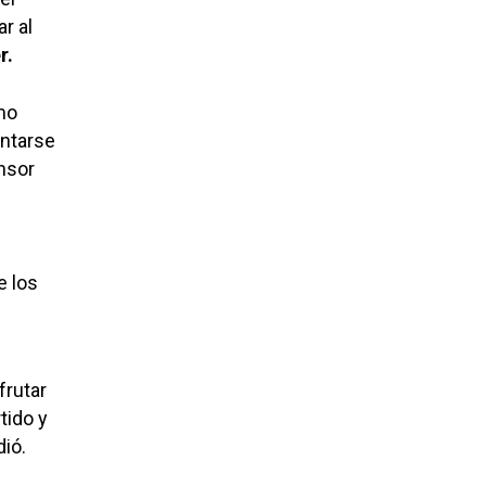
r al
r.
mo
entarse
ensor
e los
frutar
tido y
dió.