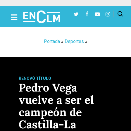
Presiona Intro para buscar o ESC para cerrar
Portada
»
Deportes
»
RENOVÓ TÍTULO
Pedro Vega
vuelve a ser el
campeón de
Castilla-La