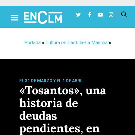
Presiona Intro para buscar o ESC para cerrar
Portada
»
Cultura en Castilla-La Mancha
»
EL 31 DE MARZO Y EL 1 DE ABRIL
«Tosantos», una
historia de
deudas
pendientes, en