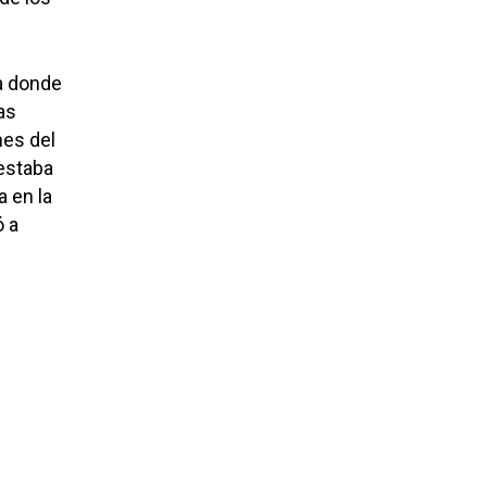
a donde
as
nes del
 estaba
a en la
ó a