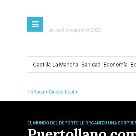
jueves, 6 de agosto de 2026
Castilla-La Mancha
Sanidad
Economía
Ed
Portada
»
Ciudad Real
»
EL MUNDO DEL DEPORTE LE ORGANIZÓ UNA SORPRE
Puertollano com