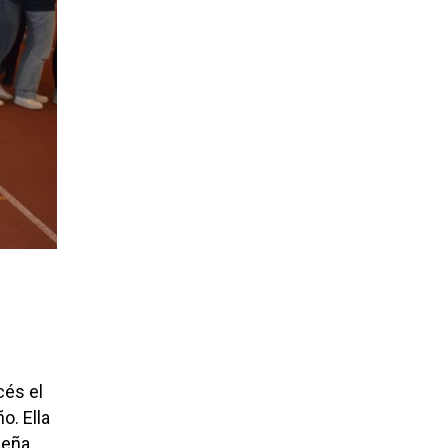
cés el
o. Ella
seña