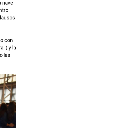
a nave
ntro
plausos
do con
l ) y la
o las