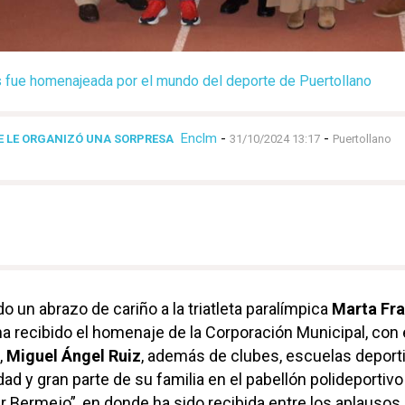
 fue homenajeada por el mundo del deporte de Puertollano
Enclm
-
-
E LE ORGANIZÓ UNA SORPRESA
31/10/2024 13:17
Puertollano
o un abrazo de cariño a la triatleta paralímpica
Marta Fr
a recibido el homenaje de la Corporación Municipal, con 
,
Miguel
Ángel Ruiz
, además de clubes, escuelas deporti
d y gran parte de su familia en el pabellón polideportivo
r Bermejo”, en donde ha sido recibida entre los aplausos 