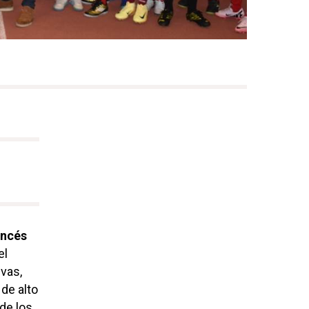
ancés
el
vas,
 de alto
de los