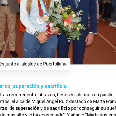
s junto al alcalde de Puertollano
rzo, superación y sacrificio
 tras recorrer entre abrazos, besos y aplausos un pasillo
os, el alcalde Miguel Ángel Ruiz destacó de Marta Fran
erzo
, de
superación
y de
sacrificio
por conseguir su sueñ
 a lo más alto y lo ha conseguido”. Y añadió “Marta nos en