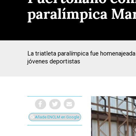
paralímpica Ma
La triatleta paralímpica fue homenajeada
jóvenes deportistas
Presiona Intro para buscar o ESC para cerrar
Añade ENCLM en Google