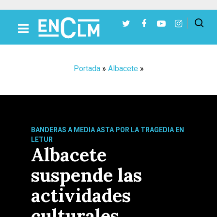
Presiona Intro para buscar o ESC para cerrar
Portada
»
Albacete
»
BANDERAS A MEDIA ASTA POR LA TRAGEDIA EN
LETUR
Albacete
suspende las
actividades
culturales