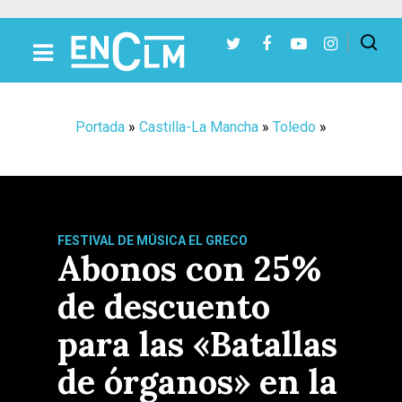
Presiona Intro para buscar o ESC para cerrar
Portada
»
Castilla-La Mancha
»
Toledo
»
FESTIVAL DE MÚSICA EL GRECO
Abonos con 25%
de descuento
para las «Batallas
de órganos» en la