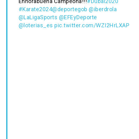
Enhorabuena Campeona!!!
#Dubai2020
#Karate2024
@deportegob
@iberdrola
@LaLigaSports
@EFEyDeporte
@loterias_es
pic.twitter.com/WZI2HrLXAP