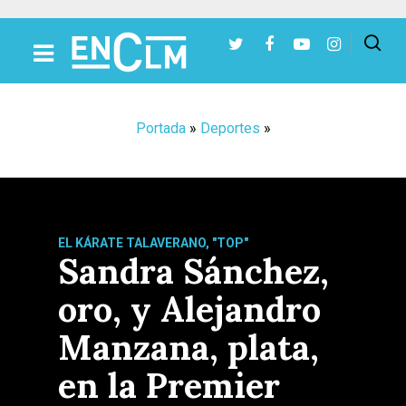
Presiona Intro para buscar o ESC para cerrar
Portada
»
Deportes
»
EL KÁRATE TALAVERANO, "TOP"
Sandra Sánchez,
oro, y Alejandro
Manzana, plata,
en la Premier